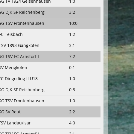
SG TV 1924 Geisenhausen
1:0
SG DJK SF Reichenberg
3:2
SG TSV Frontenhausen
10:0
FC Teisbach
1:2
TSV 1893 Gangkofen
3:1
SG TSV-FC Arnstorf I
7:2
SV Mengkofen
0:1
FC Dingolfing II U18
1:0
SG DJK SF Reichenberg
0:3
SG TSV Frontenhausen
1:0
SG SV Reut
2:2
FSV Landau/Isar
4:0
SG TSV-FC Arnstorf I
2:1