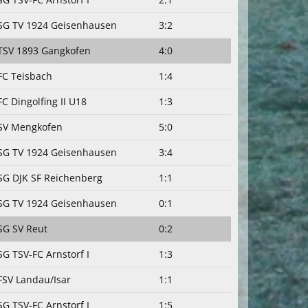
SG TV 1924 Geisenhausen
3:2
TSV 1893 Gangkofen
4:0
FC Teisbach
1:4
FC Dingolfing II U18
1:3
SV Mengkofen
5:0
SG TV 1924 Geisenhausen
3:4
SG DJK SF Reichenberg
1:1
SG TV 1924 Geisenhausen
0:1
SG SV Reut
0:2
SG TSV-FC Arnstorf I
1:3
FSV Landau/Isar
1:1
SG TSV-FC Arnstorf I
1:5