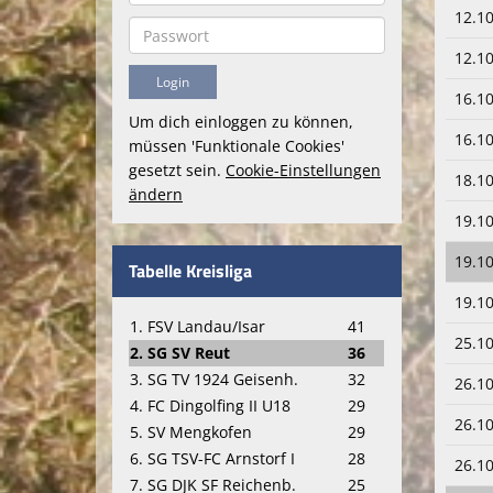
12.10
12.10
16.10
Um dich einloggen zu können,
16.10
müssen 'Funktionale Cookies'
gesetzt sein.
Cookie-Einstellungen
18.10
ändern
19.10
19.10
Tabelle Kreisliga
19.10
1. FSV Landau/Isar
41
25.10
2. SG SV Reut
36
3. SG TV 1924 Geisenh.
32
26.10
4. FC Dingolfing II U18
29
26.10
5. SV Mengkofen
29
6. SG TSV-FC Arnstorf I
28
26.10
7. SG DJK SF Reichenb.
25