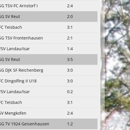
SG TSV-FC Arnstorf I
2:4
SG SV Reut
2:0
FC Teisbach
3:1
SG TSV Frontenhausen
2:1
FSV Landau/Isar
1:4
SG SV Reut
3:5
SG DJK SF Reichenberg
3:0
FC Dingolfing II U18
3:0
FSV Landau/Isar
0:2
FC Teisbach
3:1
SV Mengkofen
2:4
SG TV 1924 Geisenhausen
1:2