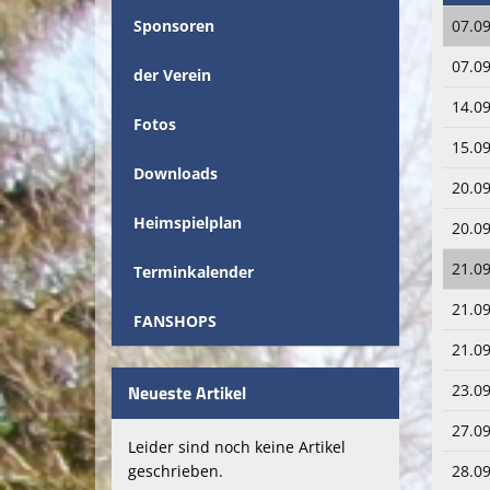
Sponsoren
07.09
07.09
der Verein
14.09
Fotos
15.09
Downloads
20.09
Heimspielplan
20.09
21.09
Terminkalender
21.09
FANSHOPS
21.09
Neueste Artikel
23.09
27.09
Leider sind noch keine Artikel
geschrieben.
28.09