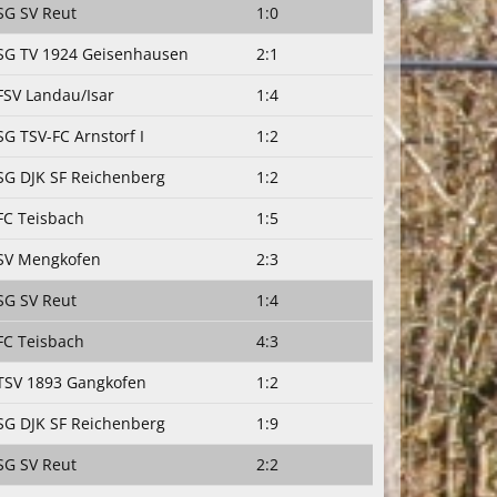
SG SV Reut
1:0
SG TV 1924 Geisenhausen
2:1
FSV Landau/Isar
1:4
SG TSV-FC Arnstorf I
1:2
SG DJK SF Reichenberg
1:2
FC Teisbach
1:5
SV Mengkofen
2:3
SG SV Reut
1:4
FC Teisbach
4:3
TSV 1893 Gangkofen
1:2
SG DJK SF Reichenberg
1:9
SG SV Reut
2:2