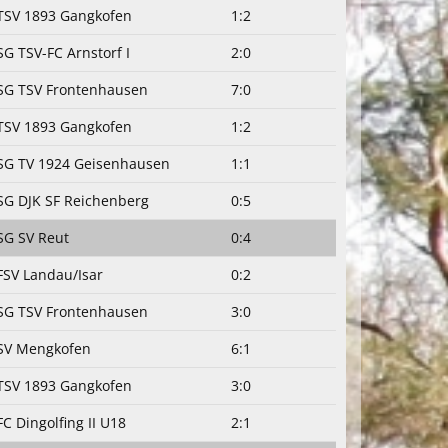
TSV 1893 Gangkofen
1:2
SG TSV-FC Arnstorf I
2:0
SG TSV Frontenhausen
7:0
TSV 1893 Gangkofen
1:2
SG TV 1924 Geisenhausen
1:1
SG DJK SF Reichenberg
0:5
SG SV Reut
0:4
FSV Landau/Isar
0:2
SG TSV Frontenhausen
3:0
SV Mengkofen
6:1
TSV 1893 Gangkofen
3:0
FC Dingolfing II U18
2:1