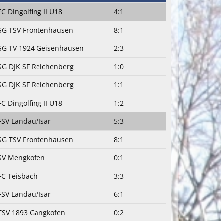
FC Dingolfing II U18
4:1
SG TSV Frontenhausen
8:1
SG TV 1924 Geisenhausen
2:3
SG DJK SF Reichenberg
1:0
SG DJK SF Reichenberg
1:1
FC Dingolfing II U18
1:2
FSV Landau/Isar
5:3
SG TSV Frontenhausen
8:1
SV Mengkofen
0:1
FC Teisbach
3:3
FSV Landau/Isar
6:1
TSV 1893 Gangkofen
0:2