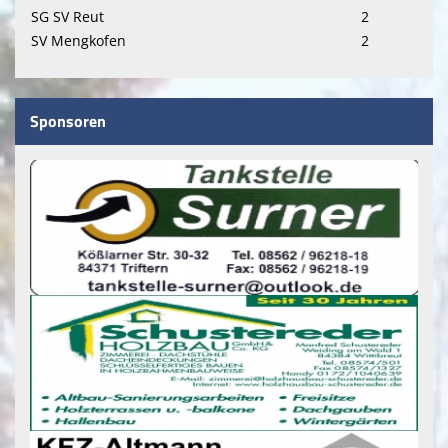
Downloads
SG SV Reut
2
SV Mengkofen
2
Heimspielplan
Terminkalender
Sponsoren
FANSHOPS