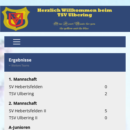
Home
Ergebnisse
Vereinsnews
Weitere Teams
Teams
1. Mannschaft
SV Hebertsfelden
0
Schiedsrichter
TSV Ulbering
2
Sponsoren
2. Mannschaft
SV Hebertsfelden II
5
der Verein
TSV Ulbering II
0
Fotos
A-Junioren